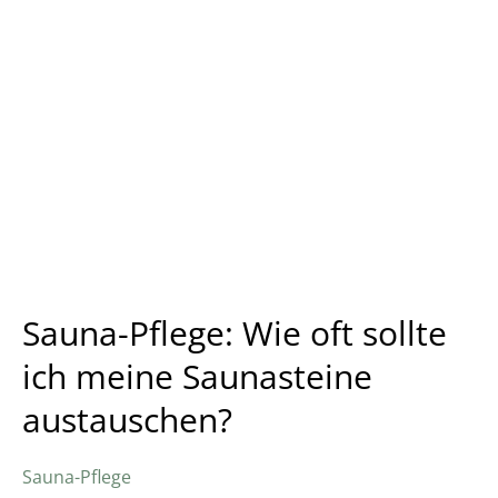
Sauna-
Pflege:
Wie
oft
sollte
ich
meine
Saunasteine
austauschen?
Sauna-Pflege: Wie oft sollte
ich meine Saunasteine
austauschen?
Sauna-Pflege