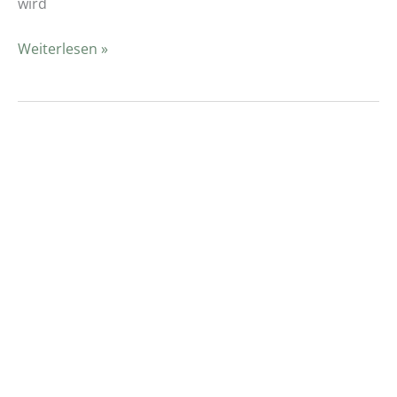
wird
Weiterlesen »
Warum
eine
Saunahut
tragen?