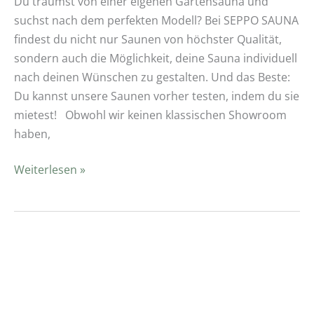
Du träumst von einer eigenen Gartensauna und
suchst nach dem perfekten Modell? Bei SEPPO SAUNA
findest du nicht nur Saunen von höchster Qualität,
sondern auch die Möglichkeit, deine Sauna individuell
nach deinen Wünschen zu gestalten. Und das Beste:
Du kannst unsere Saunen vorher testen, indem du sie
mietest! Obwohl wir keinen klassischen Showroom
haben,
Weiterlesen »
Welche
Vorteile
hat
eine