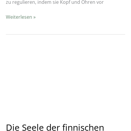
zu regulieren, indem sie Kopf und Ohren vor
Weiterlesen »
Die
Seele
der
finnischen
Sauna:
Aufguss.
WAS
IST
EIN
GUTER
Die Seele der finnischen
AUFGUSS?