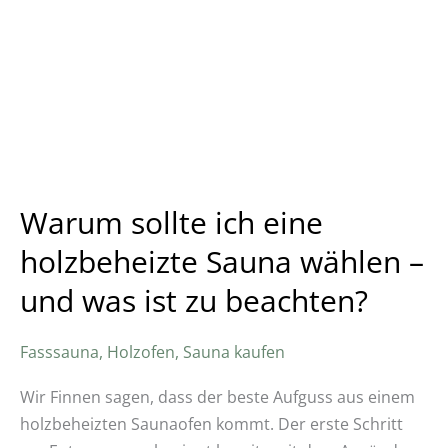
eine
holzbeheizte
Sauna
wählen
–
und
was
ist
Warum sollte ich eine
zu
holzbeheizte Sauna wählen –
beachten?
und was ist zu beachten?
Fasssauna
,
Holzofen
,
Sauna kaufen
Wir Finnen sagen, dass der beste Aufguss aus einem
holzbeheizten Saunaofen kommt. Der erste Schritt