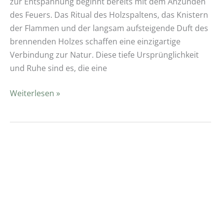
zur Entspannung beginnt bereits mit dem Anzünden
des Feuers. Das Ritual des Holzspaltens, das Knistern
der Flammen und der langsam aufsteigende Duft des
brennenden Holzes schaffen eine einzigartige
Verbindung zur Natur. Diese tiefe Ursprünglichkeit
und Ruhe sind es, die eine
Weiterlesen »
Sauna-
Pflege:
Wie
lege
ich
die