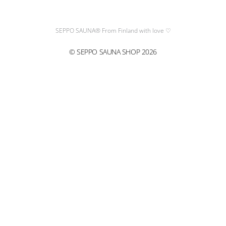
a
b
g
o
SEPPO SAUNA® From Finland with love ♡
r
o
© SEPPO SAUNA SHOP 2026
a
k
m
CL
TH
M