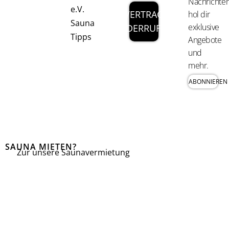
Nachrichten
e.V.
VERTRAG
hol dir
Sauna
exklusive
WIDERRUFEN
Tipps
Angebote
und
mehr.
ABONNIEREN
SAUNA MIETEN?
Zur unsere Saunavermietung
I
F
n
a
s
c
t
e