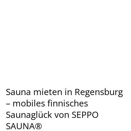
Sauna
mieten
in
Regensburg
–
mobiles
finnisches
Saunaglück
von
SEPPO
SAUNA®
Sauna mieten in Regensburg
– mobiles finnisches
Saunaglück von SEPPO
SAUNA®