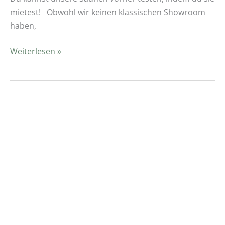
mietest! Obwohl wir keinen klassischen Showroom
haben,
Weiterlesen »
Welche
Vorteile
hat
eine
Fasssauna?