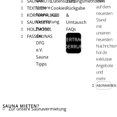
Bleib
uns
SAUNAHÜTE
Datenschutz
Zahlungsmethoden
auf dem
Unsere
TEXTILIEN
Cookies
Rückgabe
neuesten
Sauna
KÖRPERPFLEGE
AGB
&
Stand
Vermietung
SAUNASETS
Umtausch
mit
Partner
HOLZMÖBEL
FAQs
unseren
der
FASSSAUNAS
VERTRAG
neuesten
DFG
Nachrichten
WIDERRUFEN
e.V.
hol dir
Sauna
exklusive
Tipps
Angebote
und
mehr.
ABONNIEREN
SAUNA MIETEN?
Zur unsere Saunavermietung