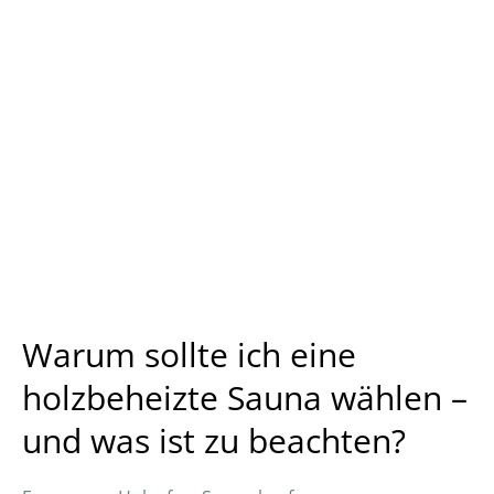
Warum
sollte
ich
eine
holzbeheizte
Sauna
wählen
–
und
was
ist
Warum sollte ich eine
zu
holzbeheizte Sauna wählen –
beachten?
und was ist zu beachten?