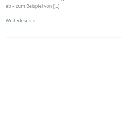
ab – zum Beispiel von […]
Weiterlesen »
Wo
kann
ich
in
Regensburg
eine
Sauna
kaufen?