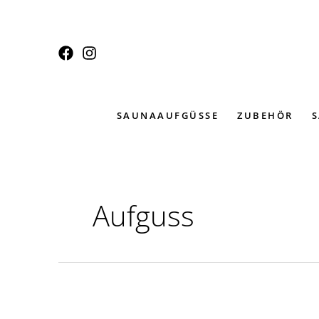
Zum
Inhalt
springen
SAUNAAUFGÜSSE
ZUBEHÖR
Aufguss
Welchen