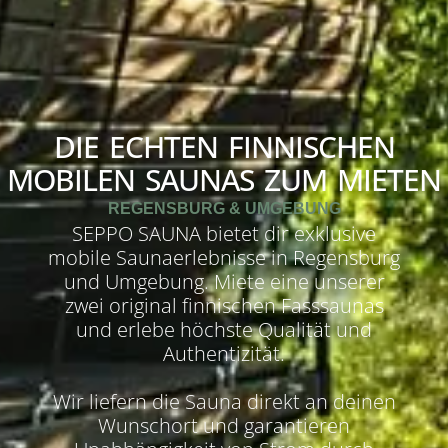
DIE ECHTEN FINNISCHEN
MOBILEN SAUNAS ZUM MIETEN
REGENSBURG & UMGEBUNG
SEPPO SAUNA bietet dir exklusive
mobile Saunaerlebnisse in Regensburg
und Umgebung.
Miete eine unserer
zwei original finnischen Fasssaunas
und erlebe höchste Qualität und
Authentizität.
Wir liefern die Sauna direkt an deinen
Wunschort und garantieren