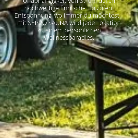
Unabhängigkeit von Strom durch
hochwertige finnische Holzöfen.
Entspannung, wo immer du möchtest –
mit SEPPO SAUNA wird jede Lokation
zu einem persönlichen
Wellnessparadies.