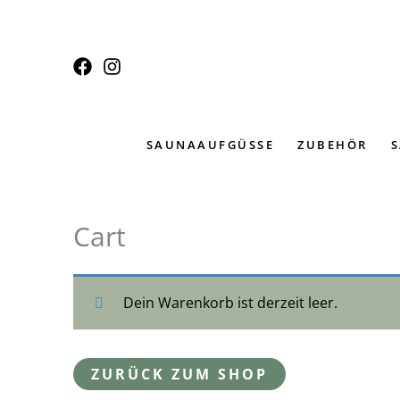
Zum
Inhalt
springen
SAUNAAUFGÜSSE
ZUBEHÖR
Cart
Dein Warenkorb ist derzeit leer.
ZURÜCK ZUM SHOP