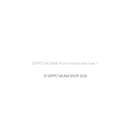
SEPPO SAUNA® From Finland with love ♡
© SEPPO SAUNA SHOP 2026
CLOSE
THIS
MODULE
earbeitet und zwischen dem 10. und 12. August