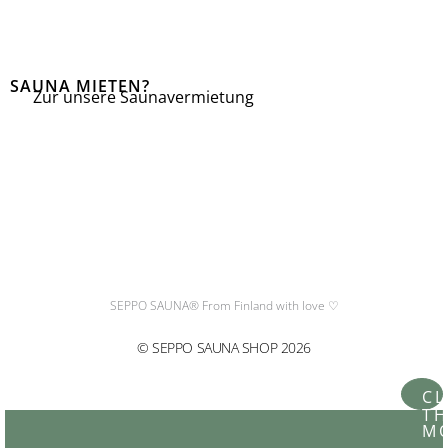
SAUNA MIETEN?
Zur unsere Saunavermietung
I
F
n
a
s
c
t
e
SEPPO SAUNA® From Finland with love ♡
a
b
© SEPPO SAUNA SHOP 2026
g
o
CL
TH
M