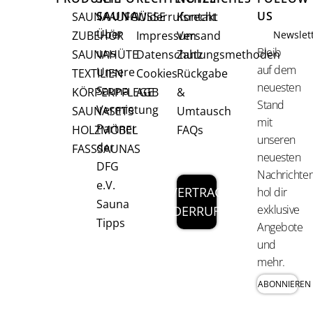
SAUNA
US
SAUNAAUFGÜSSE
Widerrufsrecht
Kontakt
Über
ZUBEHÖR
Impressum
Versand
Newslet
Bleib
uns
SAUNAHÜTE
Datenschutz
Zahlungsmethoden
auf dem
Unsere
TEXTILIEN
Cookies
Rückgabe
neuesten
Sauna
KÖRPERPFLEGE
AGB
&
Stand
Vermietung
SAUNASETS
Umtausch
mit
Partner
HOLZMÖBEL
FAQs
unseren
der
FASSSAUNAS
neuesten
DFG
Nachrichten
e.V.
VERTRAG
hol dir
Sauna
exklusive
WIDERRUFEN
Tipps
Angebote
und
mehr.
ABONNIEREN