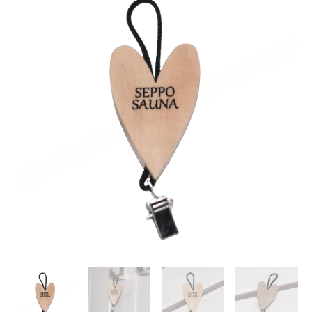
SAUNA
herzförmig
|
Johan-
Puu
Menge