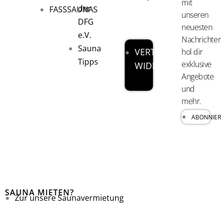
mit
der
FASSSAUNAS
unseren
DFG
neuesten
e.V.
Nachrichten
Sauna
VERTRAG
hol dir
Tipps
exklusive
WIDERRUFEN
Angebote
und
mehr.
ABONNIE
SAUNA MIETEN?
Zur unsere Saunavermietung