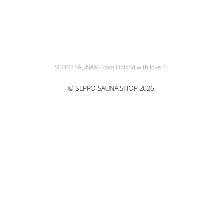
I
F
n
a
s
c
t
e
SEPPO SAUNA® From Finland with love ♡
a
b
g
o
© SEPPO SAUNA SHOP 2026
r
o
a
k
C
T
m
M