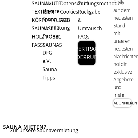
Bleib
uns
SAUNAHÜTE
Datenschutz
Zahlungsmethoden
auf dem
Unsere
TEXTILIEN
Cookies
Rückgabe
neuesten
Sauna
KÖRPERPFLEGE
AGB
&
Stand
Vermietung
SAUNASETS
Umtausch
mit
Partner
HOLZMÖBEL
FAQs
unseren
der
FASSSAUNAS
VERTRAG
neuesten
DFG
Nachrichten
WIDERRUFEN
e.V.
hol dir
Sauna
exklusive
Tipps
Angebote
und
mehr.
ABONNIEREN
SAUNA MIETEN?
Zur unsere Saunavermietung