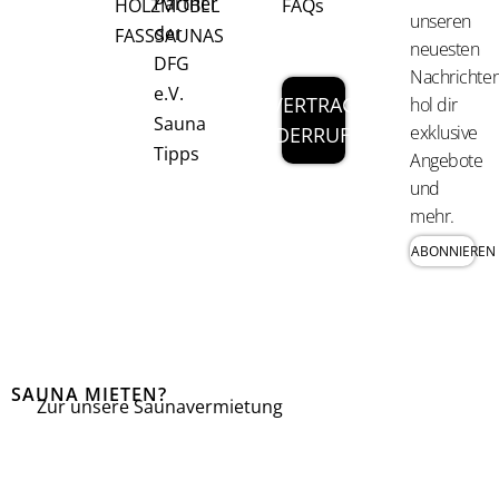
Partner
HOLZMÖBEL
FAQs
unseren
der
FASSSAUNAS
neuesten
DFG
Nachrichten
e.V.
VERTRAG
hol dir
Sauna
exklusive
WIDERRUFEN
Tipps
Angebote
und
mehr.
ABONNIEREN
SAUNA MIETEN?
Zur unsere Saunavermietung
I
F