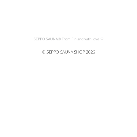
n
a
s
c
t
e
a
b
g
o
SEPPO SAUNA® From Finland with love ♡
r
o
© SEPPO SAUNA SHOP 2026
a
k
m
CL
TH
M