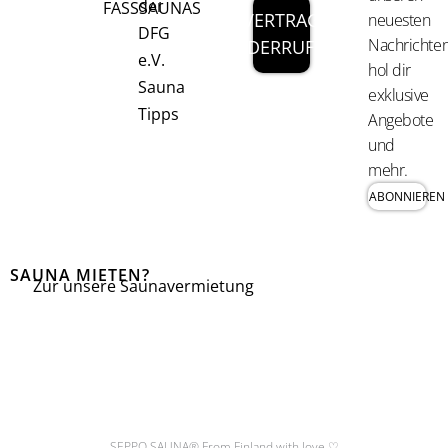
der
FASSSAUNAS
VERTRAG
neuesten
DFG
Nachrichten
WIDERRUFEN
e.V.
hol dir
Sauna
exklusive
Tipps
Angebote
und
mehr.
ABONNIEREN
SAUNA MIETEN?
Zur unsere Saunavermietung
I
F
n
a
s
c
t
e
SEPPO SAUNA® From Finland with love ♡