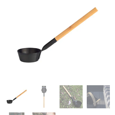
|
Schwarz
|
Rento
Menge