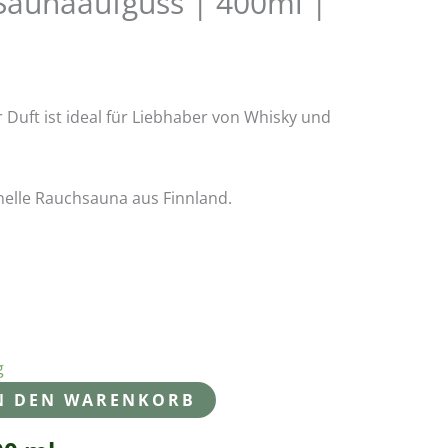
 Saunaaufguss | 400ml |
0.
r Duft ist ideal für Liebhaber von Whisky und
onelle Rauchsauna aus Finnland.
g
N DEN WARENKORB