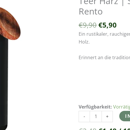
Teer Harz |
war:
ist:
|
Rento
€9,90
€5,9
Saunaaufguss
|
€
9,90
€
5,90
400ml
Ein rustikaler, rauchige
|
Holz.
Rento
Menge
Erinnert an die traditi
Verfügbarkeit:
Vorräti
I
-
+