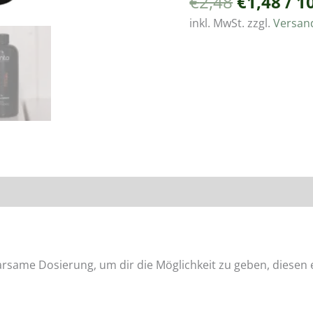
€
2,48
€
1,48
/
1
inkl. MwSt.
zzgl.
Versan
Produktsicherheit
rsame Dosierung, um dir die Möglichkeit zu geben, diesen 