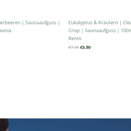
erbeeren | Saunaaufguss |
Eukalyptus & Kräutern | Cle
aunia
Crisp | Saunaaufguss | 100
Rento
€
7,90
€
5,90