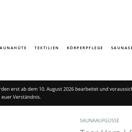
SAUNAHÜTE
TEXTILIEN
KÖRPERPFLEGE
SAUNAS
rden erst ab dem 10. August 2026 bearbeitet und voraussic
 euer Verständnis.
Ursprüng
Akt
SAUNAAUFGÜSSE
Teer
Preis
Pre
Harz