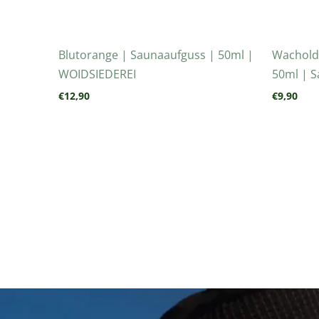
Blutorange | Saunaaufguss | 50ml |
Wachold
WOIDSIEDEREI
50ml | S
€
12,90
€
9,90