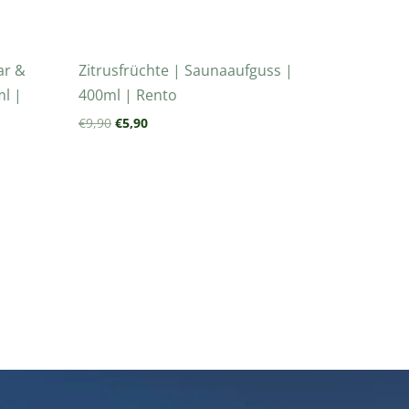
ar &
Zitrusfrüchte | Saunaaufguss |
ml |
400ml | Rento
€
9,90
€
5,90