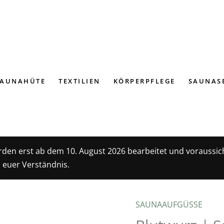
SAUNAHÜTE
TEXTILIEN
KÖRPERPFLEGE
SAUNAS
rden erst ab dem 10. August 2026 bearbeitet und voraussic
 euer Verständnis.
SAUNAAUFGÜSSE
Blutwurz
|