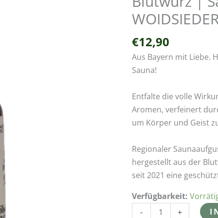
Blutwurz | 
Saunaaufguss
WOIDSIEDER
|
50ml
€
12,90
|
Aus Bayern mit Liebe. H
WOIDSIEDEREI
Sauna!
Menge
Entfalte die volle Wirk
Aromen, verfeinert dur
um Körper und Geist z
Regionaler Saunaaufgu
hergestellt aus der Blu
seit 2021 eine geschüt
Verfügbarkeit:
Vorräti
I
-
+