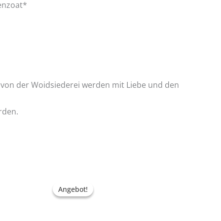
enzoat*
 von der Woidsiederei werden mit Liebe und den
rden.
Ursprünglicher
Aktueller
Preis
Preis
Angebot!
Angebot!
war:
ist:
€9,90
€5,90.