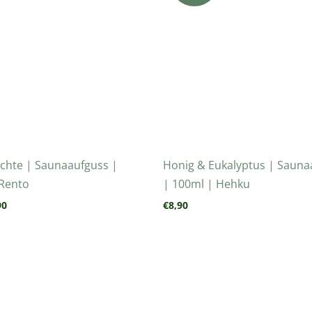
üchte | Saunaaufguss |
Honig & Eukalyptus | Sauna
 Rento
| 100ml | Hehku
90
€
8,90