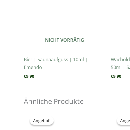
NICHT VORRÄTIG
Bier | Saunaaufguss | 10ml |
Wachold
Emendo
50ml | S
€
9,90
€
9,90
Ähnliche Produkte
Ursprünglicher
Aktueller
Urs
Preis
Preis
Pre
Angebot!
Angebot!
Ange
Ange
war:
ist:
war
€10,90
€6,99.
€9,