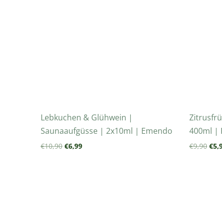
Lebkuchen & Glühwein |
Zitrusfr
Saunaaufgüsse | 2x10ml | Emendo
400ml |
€
10,90
€
6,99
€
9,90
€
5,