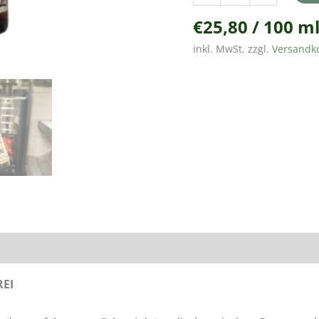
€
25,80
/
100
m
inkl. MwSt.
zzgl.
Versandk
REI