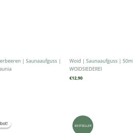
erbeeren | Saunaaufguss |
Woid | Saunaaufguss | 50ml
aunia
WOIDSIEDEREI
€
12,90
prünglicher
Aktueller
is
Preis
bot!
bot!
:
ist:
BESTSELLER
90
€5,90.