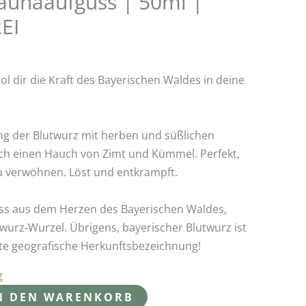
Saunaaufguss | 50ml |
EI
ol dir die Kraft des Bayerischen Waldes in deine
ung der Blutwurz mit herben und süßlichen
ch einen Hauch von Zimt und Kümmel. Perfekt,
u verwöhnen. Löst und entkrampft.
ss aus dem Herzen des Bayerischen Waldes,
twurz-Wurzel. Übrigens, bayerischer Blutwurz ist
zte geografische Herkunftsbezeichnung!
g
N DEN WARENKORB