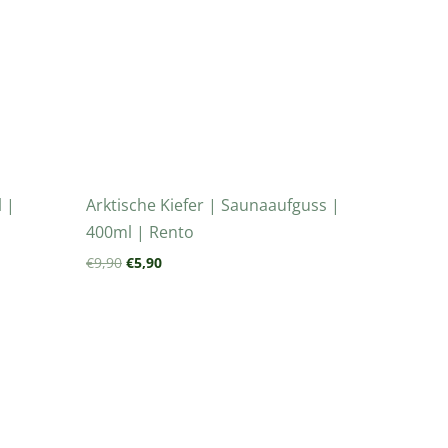
 |
Arktische Kiefer | Saunaaufguss |
400ml | Rento
€
9,90
€
5,90